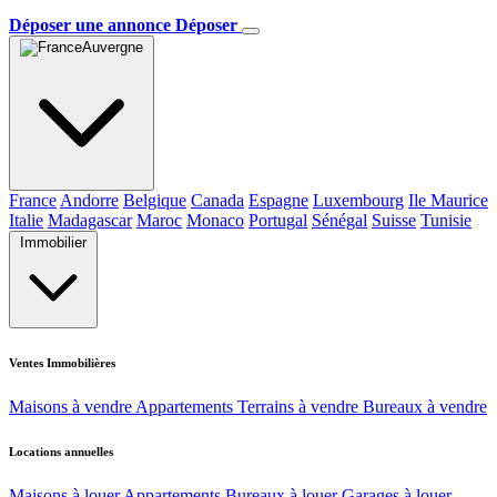
Déposer une annonce
Déposer
Auvergne
France
Andorre
Belgique
Canada
Espagne
Luxembourg
Ile Maurice
Italie
Madagascar
Maroc
Monaco
Portugal
Sénégal
Suisse
Tunisie
Immobilier
Ventes Immobilières
Maisons à vendre
Appartements
Terrains à vendre
Bureaux à vendre
Locations annuelles
Maisons à louer
Appartements
Bureaux à louer
Garages à louer