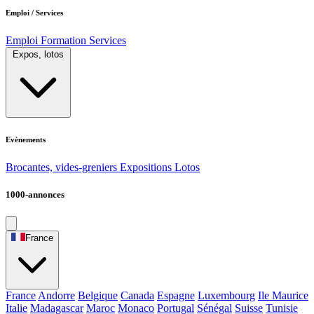
Emploi / Services
Emploi
Formation
Services
Expos, lotos
Evènements
Brocantes, vides-greniers
Expositions
Lotos
1000-annonces
France
France
Andorre
Belgique
Canada
Espagne
Luxembourg
Ile Maurice
Italie
Madagascar
Maroc
Monaco
Portugal
Sénégal
Suisse
Tunisie