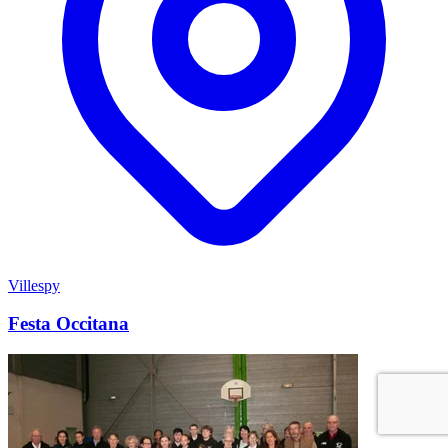
Villespy
Festa Occitana