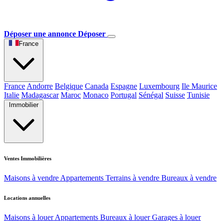
Déposer une annonce
Déposer
France
France
Andorre
Belgique
Canada
Espagne
Luxembourg
Ile Maurice
Italie
Madagascar
Maroc
Monaco
Portugal
Sénégal
Suisse
Tunisie
Immobilier
Ventes Immobilières
Maisons à vendre
Appartements
Terrains à vendre
Bureaux à vendre
Locations annuelles
Maisons à louer
Appartements
Bureaux à louer
Garages à louer