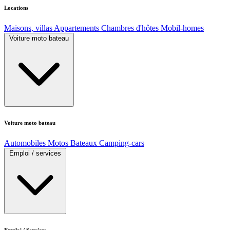
Locations
Maisons, villas
Appartements
Chambres d'hôtes
Mobil-homes
Voiture moto bateau
Voiture moto bateau
Automobiles
Motos
Bateaux
Camping-cars
Emploi / services
Emploi / Services