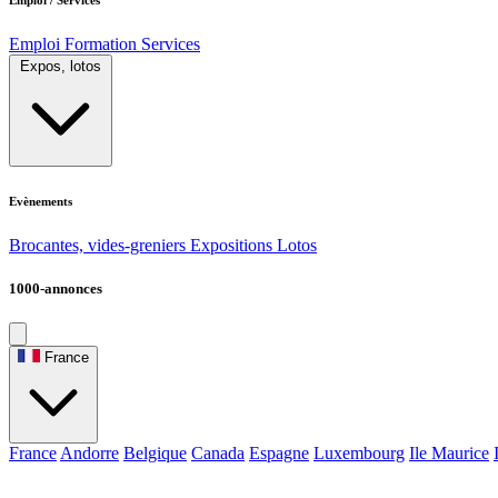
Emploi
Formation
Services
Expos, lotos
Evènements
Brocantes, vides-greniers
Expositions
Lotos
1000-annonces
France
France
Andorre
Belgique
Canada
Espagne
Luxembourg
Ile Maurice