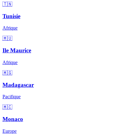
🇹🇳
Tunisie
Afrique
🇲🇺
Ile Maurice
Afrique
🇲🇬
Madagascar
Pacifique
🇲🇨
Monaco
Europe