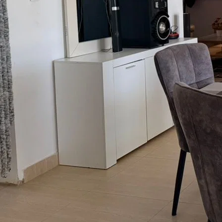
Déposer une annonce
Déposer
France
France
Andorre
Belgique
Canada
Espagne
Luxembourg
Ile Maurice
Italie
Madagascar
Maroc
Monaco
Portugal
Sénégal
Suisse
Tunisie
Immobilier
Ventes Immobilières
Maisons à vendre
Appartements à vendre
Locations annuelles
Maisons à louer
Appartements à louer
Garages / parking
Bureaux à