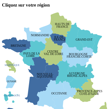
Cliquez sur votre région
HAUTS DE
FRANCE
NORMANDIE
ILE-DE-
GRAND-EST
FRANCE
BRETAGNE
CENTRE
PAYS DE LA
VAL DE LOIRE
BOURGOGNE
LOIRE
FRANCHE-COMTE
MARTINIQUE
AUVERGNE
NOUVELLE-
RHONE-ALPES
AQUITAINE
GUYANE
PROVENCE-ALPES
OCCITANIE
COTE-D'AZUR
GUADELOUPE