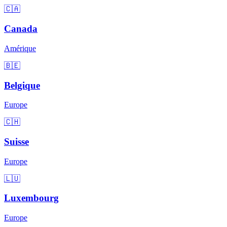
🇨🇦
Canada
Amérique
🇧🇪
Belgique
Europe
🇨🇭
Suisse
Europe
🇱🇺
Luxembourg
Europe