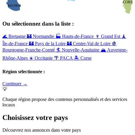
CORSE
REUNION
Ou sélectionnez dans la liste :
🌊
Bretagne
🏰
Normandie
🏭
Hauts-de-France
🍷
Grand Est
🗼
Île-de-France
🏰
Pays de la Loire
🏰
Centre-Val de Loire
🍇
Bourgogne-Franche-Comté
🏄
Nouvelle-Aquitaine
🏔️
Auvergne-
Rhône-Alpes
☀️
Occitanie
🌴
PACA
🏝️
Corse
Région sélectionnée :
Continuer →
💡
Chaque région propose des contenus personnalisés et des services
locaux
Choisissez votre
pays
Découvrez nos annonces dans votre pays