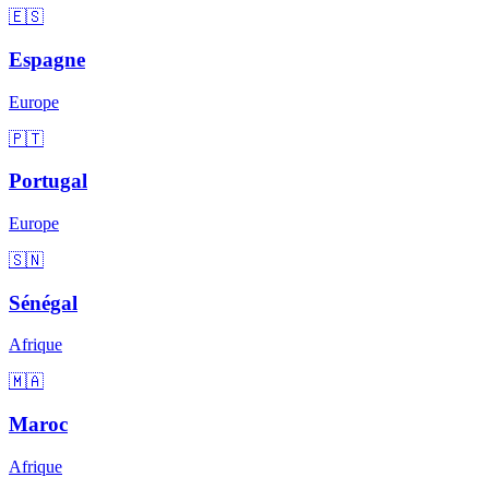
🇪🇸
Espagne
Europe
🇵🇹
Portugal
Europe
🇸🇳
Sénégal
Afrique
🇲🇦
Maroc
Afrique