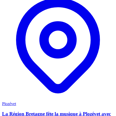
Plozévet
La Région Bretagne fête la musique à Plozévet avec