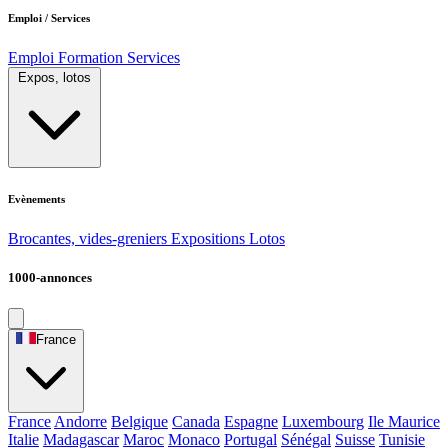
Emploi / Services
Emploi
Formation
Services
Expos, lotos
Evènements
Brocantes, vides-greniers
Expositions
Lotos
1000-annonces
France
France
Andorre
Belgique
Canada
Espagne
Luxembourg
Ile Maurice
Italie
Madagascar
Maroc
Monaco
Portugal
Sénégal
Suisse
Tunisie