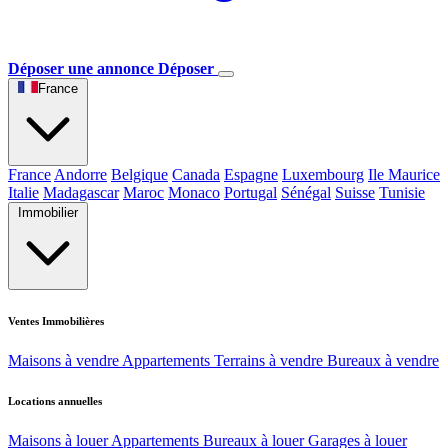
Déposer une annonce
Déposer
France
France
Andorre
Belgique
Canada
Espagne
Luxembourg
Ile Maurice
Italie
Madagascar
Maroc
Monaco
Portugal
Sénégal
Suisse
Tunisie
Immobilier
Ventes Immobilières
Maisons à vendre
Appartements
Terrains à vendre
Bureaux à vendre
Locations annuelles
Maisons à louer
Appartements
Bureaux à louer
Garages à louer