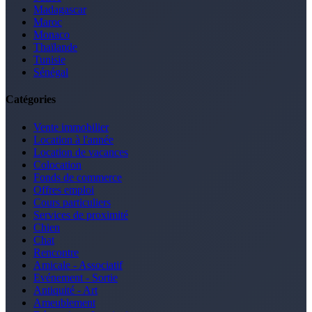
Madagascar
Maroc
Monaco
Thaïlande
Tunisie
Sénégal
Catégories
Vente immobilier
Location à l'année
Location de vacances
Colocation
Fonds de commerce
Offres emploi
Cours particuliers
Services de proximité
Chien
Chat
Rencontre
Amicale - Associatif
Evénement - Sortie
Antiquité - Art
Ameublement