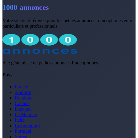
1000-annonces
Votre site de référence pour les petites annonces francophones entre
particuliers et professionnels
Site généraliste de petites annonces francophones
Pays
France
Andorre
Belgique
Canada
Espagne
Ile Maurice
Italie
Luxembourg
Portugal
Suisse