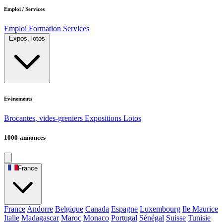
Emploi / Services
Emploi
Formation
Services
Expos, lotos
Evènements
Brocantes, vides-greniers
Expositions
Lotos
1000-annonces
France
France
Andorre
Belgique
Canada
Espagne
Luxembourg
Ile Maurice
Italie
Madagascar
Maroc
Monaco
Portugal
Sénégal
Suisse
Tunisie