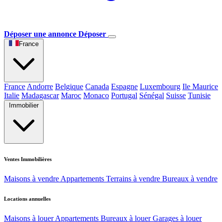
Déposer une annonce
Déposer
France
France
Andorre
Belgique
Canada
Espagne
Luxembourg
Ile Maurice
Italie
Madagascar
Maroc
Monaco
Portugal
Sénégal
Suisse
Tunisie
Immobilier
Ventes Immobilières
Maisons à vendre
Appartements
Terrains à vendre
Bureaux à vendre
Locations annuelles
Maisons à louer
Appartements
Bureaux à louer
Garages à louer