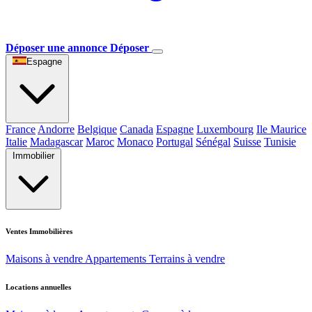
Déposer une annonce
Déposer
Espagne
France
Andorre
Belgique
Canada
Espagne
Luxembourg
Ile Maurice
Italie
Madagascar
Maroc
Monaco
Portugal
Sénégal
Suisse
Tunisie
Immobilier
Ventes Immobilières
Maisons à vendre
Appartements
Terrains à vendre
Locations annuelles