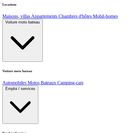
Locations
Maisons, villas
Appartements
Chambres d'hôtes
Mobil-homes
Voiture moto bateau
Voiture moto bateau
Automobiles
Motos
Bateaux
Camping-cars
Emploi / services
Emploi / Services