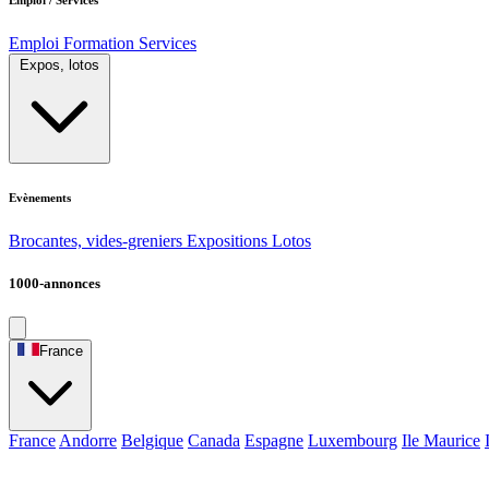
Emploi
Formation
Services
Expos, lotos
Evènements
Brocantes, vides-greniers
Expositions
Lotos
1000-annonces
France
France
Andorre
Belgique
Canada
Espagne
Luxembourg
Ile Maurice