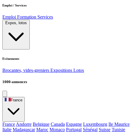
Emploi / Services
Emploi
Formation
Services
Expos, lotos
Evènements
Brocantes, vides-greniers
Expositions
Lotos
1000-annonces
France
France
Andorre
Belgique
Canada
Espagne
Luxembourg
Ile Maurice
Italie
Madagascar
Maroc
Monaco
Portugal
Sénégal
Suisse
Tunisie