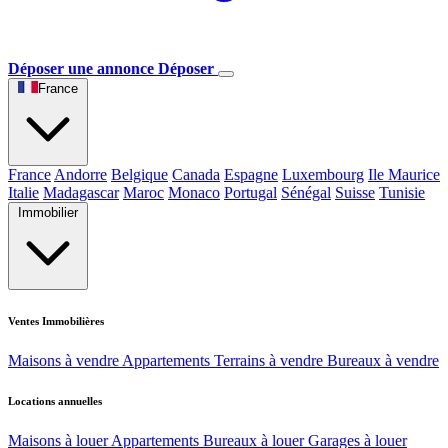
Déposer une annonce
Déposer
France
France
Andorre
Belgique
Canada
Espagne
Luxembourg
Ile Maurice
Italie
Madagascar
Maroc
Monaco
Portugal
Sénégal
Suisse
Tunisie
Immobilier
Ventes Immobilières
Maisons à vendre
Appartements
Terrains à vendre
Bureaux à vendre
Locations annuelles
Maisons à louer
Appartements
Bureaux à louer
Garages à louer