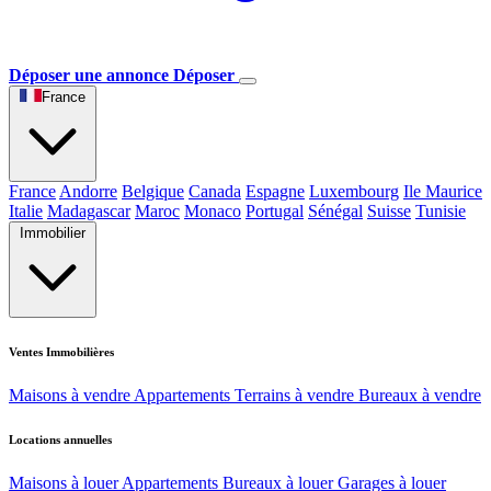
Déposer une annonce
Déposer
France
France
Andorre
Belgique
Canada
Espagne
Luxembourg
Ile Maurice
Italie
Madagascar
Maroc
Monaco
Portugal
Sénégal
Suisse
Tunisie
Immobilier
Ventes Immobilières
Maisons à vendre
Appartements
Terrains à vendre
Bureaux à vendre
Locations annuelles
Maisons à louer
Appartements
Bureaux à louer
Garages à louer