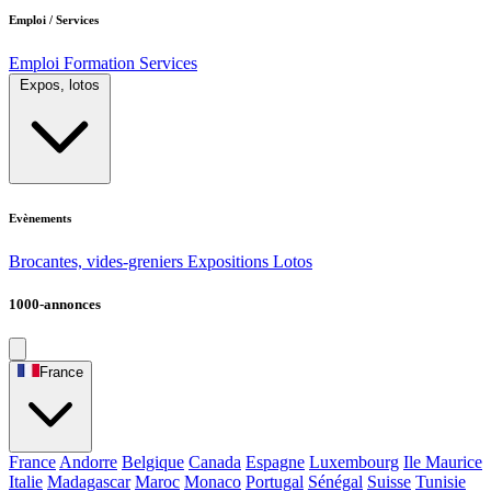
Emploi / Services
Emploi
Formation
Services
Expos, lotos
Evènements
Brocantes, vides-greniers
Expositions
Lotos
1000-annonces
France
France
Andorre
Belgique
Canada
Espagne
Luxembourg
Ile Maurice
Italie
Madagascar
Maroc
Monaco
Portugal
Sénégal
Suisse
Tunisie