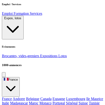
Emploi / Services
Emploi
Formation
Services
Expos, lotos
Evènements
Brocantes, vides-greniers
Expositions
Lotos
1000-annonces
France
France
Andorre
Belgique
Canada
Espagne
Luxembourg
Ile Maurice
Italie
Madagascar
Maroc
Monaco
Portugal
Sénégal
Suisse
Tunisie