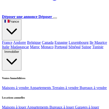
Déposer une annonce
Déposer
France
France
Andorre
Belgique
Canada
Espagne
Luxembourg
Ile Maurice
Italie
Madagascar
Maroc
Monaco
Portugal
Sénégal
Suisse
Tunisie
Immobilier
Ventes Immobilières
Maisons à vendre
Appartements
Terrains à vendre
Bureaux à vendre
Locations annuelles
Maisons à louer
Appartements
Bureaux à louer
Garages à louer