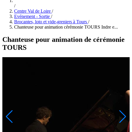
/
Centre Val de Loire
/
Evénement - Sortie
/
Brocantes, loto et vide-greniers à Tours
/
Chanteuse pour animation cérémonie TOURS Indre e...
Chanteuse pour animation de cérémonie
TOURS