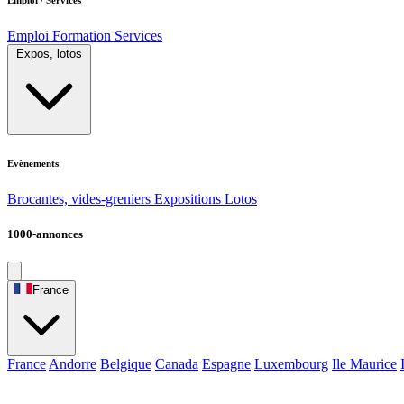
Emploi
Formation
Services
Expos, lotos
Evènements
Brocantes, vides-greniers
Expositions
Lotos
1000-annonces
France
France
Andorre
Belgique
Canada
Espagne
Luxembourg
Ile Maurice