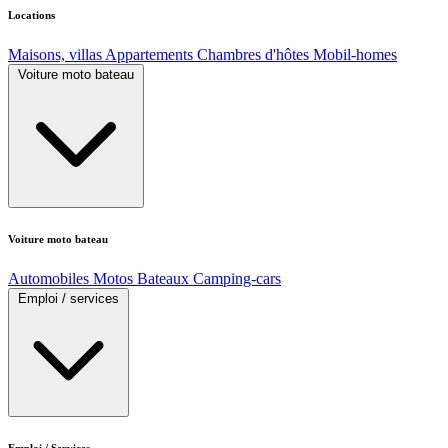
Locations
Maisons, villas
Appartements
Chambres d'hôtes
Mobil-homes
Voiture moto bateau
Voiture moto bateau
Automobiles
Motos
Bateaux
Camping-cars
Emploi / services
Emploi / Services