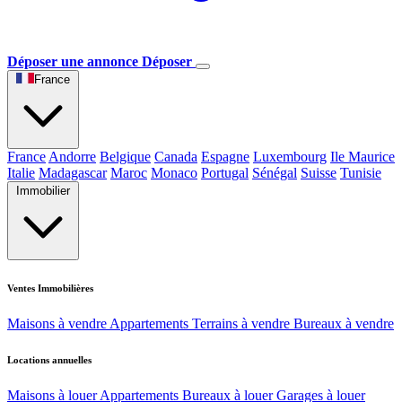
Déposer une annonce
Déposer
France
France
Andorre
Belgique
Canada
Espagne
Luxembourg
Ile Maurice
Italie
Madagascar
Maroc
Monaco
Portugal
Sénégal
Suisse
Tunisie
Immobilier
Ventes Immobilières
Maisons à vendre
Appartements
Terrains à vendre
Bureaux à vendre
Locations annuelles
Maisons à louer
Appartements
Bureaux à louer
Garages à louer