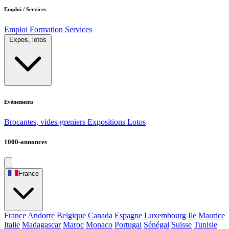
Emploi / Services
Emploi
Formation
Services
Expos, lotos
Evènements
Brocantes, vides-greniers
Expositions
Lotos
1000-annonces
France
France
Andorre
Belgique
Canada
Espagne
Luxembourg
Ile Maurice
Italie
Madagascar
Maroc
Monaco
Portugal
Sénégal
Suisse
Tunisie