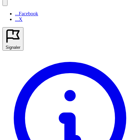
...Facebook
...X
Signaler