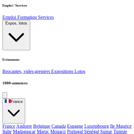
Emploi / Services
Emploi
Formation
Services
Expos, lotos
Evènements
Brocantes, vides-greniers
Expositions
Lotos
1000-annonces
France
France
Andorre
Belgique
Canada
Espagne
Luxembourg
Ile Maurice
Italie
Madagascar
Maroc
Monaco
Portugal
Sénégal
Suisse
Tunisie