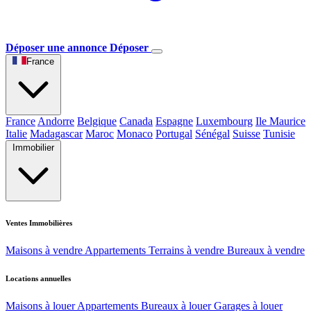
Déposer une annonce
Déposer
France
France
Andorre
Belgique
Canada
Espagne
Luxembourg
Ile Maurice
Italie
Madagascar
Maroc
Monaco
Portugal
Sénégal
Suisse
Tunisie
Immobilier
Ventes Immobilières
Maisons à vendre
Appartements
Terrains à vendre
Bureaux à vendre
Locations annuelles
Maisons à louer
Appartements
Bureaux à louer
Garages à louer