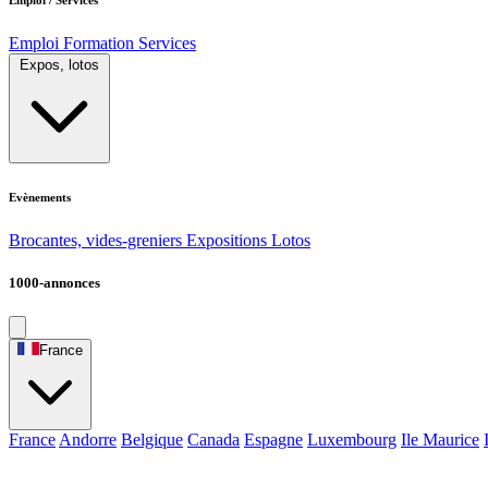
Emploi
Formation
Services
Expos, lotos
Evènements
Brocantes, vides-greniers
Expositions
Lotos
1000-annonces
France
France
Andorre
Belgique
Canada
Espagne
Luxembourg
Ile Maurice