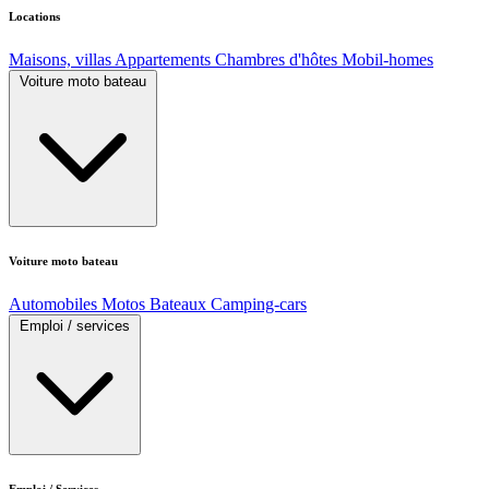
Locations
Maisons, villas
Appartements
Chambres d'hôtes
Mobil-homes
Voiture moto bateau
Voiture moto bateau
Automobiles
Motos
Bateaux
Camping-cars
Emploi / services
Emploi / Services