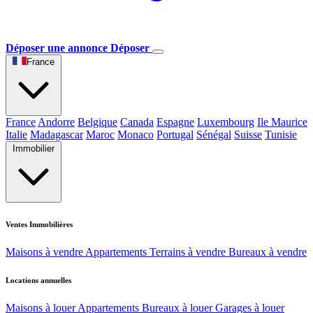
Déposer une annonce
Déposer
France
France
Andorre
Belgique
Canada
Espagne
Luxembourg
Ile Maurice
Italie
Madagascar
Maroc
Monaco
Portugal
Sénégal
Suisse
Tunisie
Immobilier
Ventes Immobilières
Maisons à vendre
Appartements
Terrains à vendre
Bureaux à vendre
Locations annuelles
Maisons à louer
Appartements
Bureaux à louer
Garages à louer