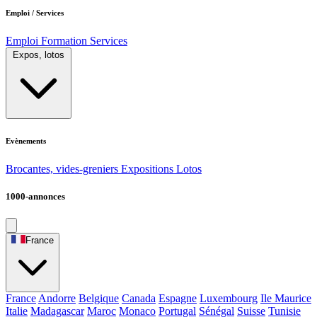
Emploi / Services
Emploi
Formation
Services
Expos, lotos
Evènements
Brocantes, vides-greniers
Expositions
Lotos
1000-annonces
France
France
Andorre
Belgique
Canada
Espagne
Luxembourg
Ile Maurice
Italie
Madagascar
Maroc
Monaco
Portugal
Sénégal
Suisse
Tunisie