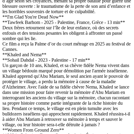
d’agir selon ses croyances, menant sa propre bataille pour guérir une
blessure ouverte : le traumatisme de la perte de son ami d’enfance et
les horribles souvenirs de torture et de culpabilité.
**I'm Glad You're Dead Now**
**Tawfeek Barhom - 2025 - Palestine, France, Grèce - 13 min**
Deux frères retournent sur l’île de leur enfance, où des secrets
enfouis et des tensions pesantes les obligent à affronter un passé
sombre qui les lie.
Ce film a reçu la Palme d’or du court métrage en 2025 au festival de
Cannes.
**Khaled and Nema**
**Sohail Dahdal - 2023 - Palestine - 17 min**
Un garçon de 10 ans, Khaled, et sa chèvre fidèle Nema vivent dans
un village bédouin marqué pour démolition par l'armée israélienne.
Khaled apprend qu'Abu Mariam, le seul ancien ayant le pouvoir de
protéger le village, a perdu la mémoire à cause de la maladie
d'Alzheimer. Avec l'aide de sa fidèle chèvre Nema, Khaled se lance
dans une mission pour faire revenir la mémoire d'Abu Mariam en
interrogeant les anciens du village sur la mémoire, chacun racontant
sa propre histoire comme partie intégrante de la riche histoire du
lieu. Pendant ce temps, le village est en plein tumulte avec les
bulldozers israéliens qui approchent rapidement. Khaled réussira-t-il
à aider Abu Mariam à retrouver sa mémoire à temps et sauver le
village, ou leur histoire sera-t-elle détruite à jamais ?
**Women From Ground Zero**