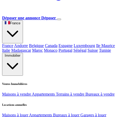
Déposer une annonce
Déposer
France
France
Andorre
Belgique
Canada
Espagne
Luxembourg
Ile Maurice
Italie
Madagascar
Maroc
Monaco
Portugal
Sénégal
Suisse
Tunisie
Immobilier
Ventes Immobilières
Maisons à vendre
Appartements
Terrains à vendre
Bureaux à vendre
Locations annuelles
Maisons à louer
Appartements
Bureaux à louer
Garages à louer