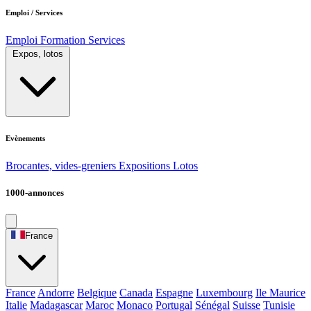
Emploi / Services
Emploi
Formation
Services
Expos, lotos
Evènements
Brocantes, vides-greniers
Expositions
Lotos
1000-annonces
France
France
Andorre
Belgique
Canada
Espagne
Luxembourg
Ile Maurice
Italie
Madagascar
Maroc
Monaco
Portugal
Sénégal
Suisse
Tunisie