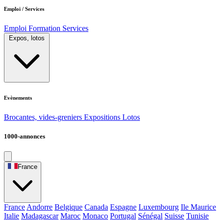
Emploi / Services
Emploi
Formation
Services
Expos, lotos
Evènements
Brocantes, vides-greniers
Expositions
Lotos
1000-annonces
France
France
Andorre
Belgique
Canada
Espagne
Luxembourg
Ile Maurice
Italie
Madagascar
Maroc
Monaco
Portugal
Sénégal
Suisse
Tunisie