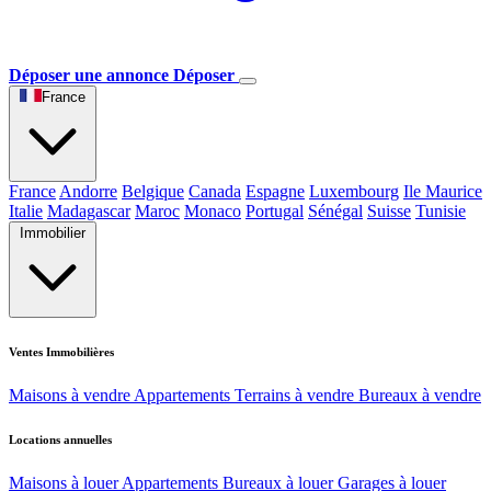
Déposer une annonce
Déposer
France
France
Andorre
Belgique
Canada
Espagne
Luxembourg
Ile Maurice
Italie
Madagascar
Maroc
Monaco
Portugal
Sénégal
Suisse
Tunisie
Immobilier
Ventes Immobilières
Maisons à vendre
Appartements
Terrains à vendre
Bureaux à vendre
Locations annuelles
Maisons à louer
Appartements
Bureaux à louer
Garages à louer