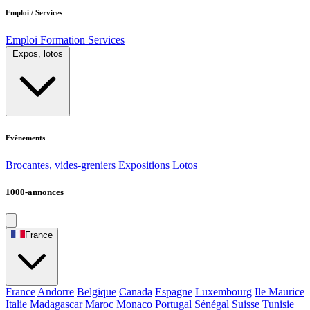
Emploi / Services
Emploi
Formation
Services
Expos, lotos
Evènements
Brocantes, vides-greniers
Expositions
Lotos
1000-annonces
France
France
Andorre
Belgique
Canada
Espagne
Luxembourg
Ile Maurice
Italie
Madagascar
Maroc
Monaco
Portugal
Sénégal
Suisse
Tunisie