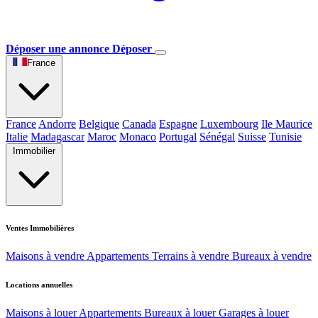
Déposer une annonce
Déposer
France
France
Andorre
Belgique
Canada
Espagne
Luxembourg
Ile Maurice
Italie
Madagascar
Maroc
Monaco
Portugal
Sénégal
Suisse
Tunisie
Immobilier
Ventes Immobilières
Maisons à vendre
Appartements
Terrains à vendre
Bureaux à vendre
Locations annuelles
Maisons à louer
Appartements
Bureaux à louer
Garages à louer