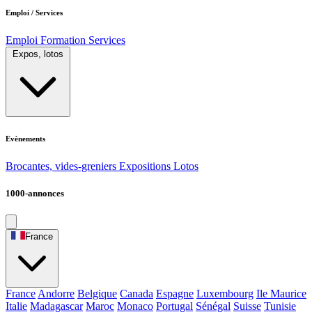
Emploi / Services
Emploi
Formation
Services
Expos, lotos
Evènements
Brocantes, vides-greniers
Expositions
Lotos
1000-annonces
France
France
Andorre
Belgique
Canada
Espagne
Luxembourg
Ile Maurice
Italie
Madagascar
Maroc
Monaco
Portugal
Sénégal
Suisse
Tunisie