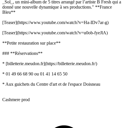
_Sol_, un mini-album de 5 titres arrangé par l’artiste B Fresh qui a
donné une nouvelle dynamique à ses productions." **France
Bleu**
[Teaser](https://www.youtube.com/watch?v=Ha-IDv7ar-g)
[Teaser](https://www.youtube.com/watch?v=u0ob-fyeJlA)
**Petite restauration sur place**
### **Réservations**
* [billetterie.meudon.fr](https://billetterie.meudon.fr/)
* 01 49 66 68 90 ou 01 41 14 65 50
* Aux guichets du Centre d'art et de l'espace Doisneau
Cashmere prod