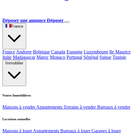
Déposer une annonce
Déposer
France
France
Andorre
Belgique
Canada
Espagne
Luxembourg
Ile Maurice
Italie
Madagascar
Maroc
Monaco
Portugal
Sénégal
Suisse
Tunisie
Immobilier
Ventes Immobilières
Maisons à vendre
Appartements
Terrains à vendre
Bureaux à vendre
Locations annuelles
Maisons à louer
Appartements
Bureaux à louer
Garages à louer