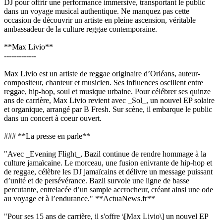
DJ pour offrir une performance immersive, transportant le public
dans un voyage musical authentique. Ne manquez pas cette
occasion de découvrir un artiste en pleine ascension, véritable
ambassadeur de la culture reggae contemporaine.
**Max Livio**
-------------
Max Livio est un artiste de reggae originaire d’Orléans, auteur-
compositeur, chanteur et musicien. Ses influences oscillent entre
reggae, hip-hop, soul et musique urbaine. Pour célébrer ses quinze
ans de carrière, Max Livio revient avec _Sol_, un nouvel EP solaire
et organique, arrangé par B Fresh. Sur scène, il embarque le public
dans un concert à coeur ouvert.
### **La presse en parle**
"Avec _Evening Flight_, Bazil continue de rendre hommage à la
culture jamaïcaine. Le morceau, une fusion enivrante de hip-hop et
de reggae, célèbre les DJ jamaïcains et délivre un message puissant
d’unité et de persévérance. Bazil survole une ligne de basse
percutante, entrelacée d’un sample accrocheur, créant ainsi une ode
au voyage et à l’endurance." **ActuaNews.fr**
"Pour ses 15 ans de carrière, il s'offre \[Max Livio\] un nouvel EP