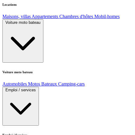
Locations
Maisons, villas
Appartements
Chambres d'hôtes
Mobil-homes
Voiture moto bateau
Voiture moto bateau
Automobiles
Motos
Bateaux
Camping-cars
Emploi / services
Emploi / Services