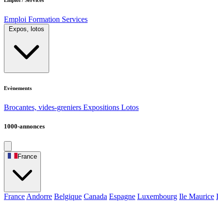
Emploi
Formation
Services
Expos, lotos
Evènements
Brocantes, vides-greniers
Expositions
Lotos
1000-annonces
France
France
Andorre
Belgique
Canada
Espagne
Luxembourg
Ile Maurice