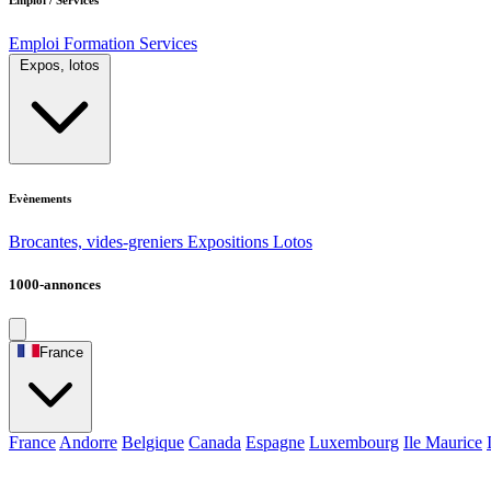
Emploi
Formation
Services
Expos, lotos
Evènements
Brocantes, vides-greniers
Expositions
Lotos
1000-annonces
France
France
Andorre
Belgique
Canada
Espagne
Luxembourg
Ile Maurice