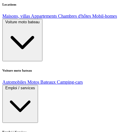
Locations
Maisons, villas
Appartements
Chambres d'hôtes
Mobil-homes
Voiture moto bateau
Voiture moto bateau
Automobiles
Motos
Bateaux
Camping-cars
Emploi / services
Emploi / Services