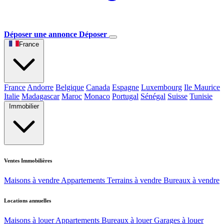
Déposer une annonce
Déposer
France
France
Andorre
Belgique
Canada
Espagne
Luxembourg
Ile Maurice
Italie
Madagascar
Maroc
Monaco
Portugal
Sénégal
Suisse
Tunisie
Immobilier
Ventes Immobilières
Maisons à vendre
Appartements
Terrains à vendre
Bureaux à vendre
Locations annuelles
Maisons à louer
Appartements
Bureaux à louer
Garages à louer