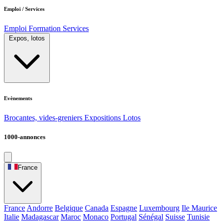
Emploi / Services
Emploi
Formation
Services
Expos, lotos
Evènements
Brocantes, vides-greniers
Expositions
Lotos
1000-annonces
France
France
Andorre
Belgique
Canada
Espagne
Luxembourg
Ile Maurice
Italie
Madagascar
Maroc
Monaco
Portugal
Sénégal
Suisse
Tunisie