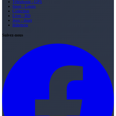
Téléphonie - GPS
Sport - Loisirs
Collection
Livre - BD
Jeux - Jouet
Billetterie
Suivez-nous