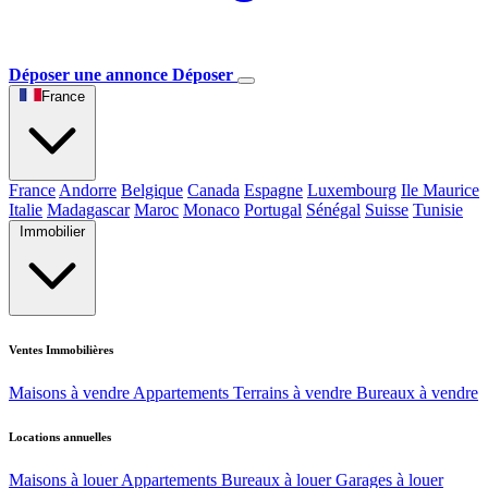
Déposer une annonce
Déposer
France
France
Andorre
Belgique
Canada
Espagne
Luxembourg
Ile Maurice
Italie
Madagascar
Maroc
Monaco
Portugal
Sénégal
Suisse
Tunisie
Immobilier
Ventes Immobilières
Maisons à vendre
Appartements
Terrains à vendre
Bureaux à vendre
Locations annuelles
Maisons à louer
Appartements
Bureaux à louer
Garages à louer