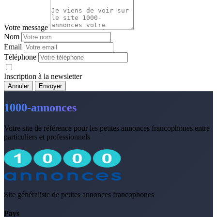
Votre message
Nom
Email
Téléphone
Inscription à la newsletter
Annuler
Envoyer
1000-annonces
Votre site de référence pour les petites annonces francophones entre
particuliers et professionnels
Site généraliste de petites annonces francophones
Pays