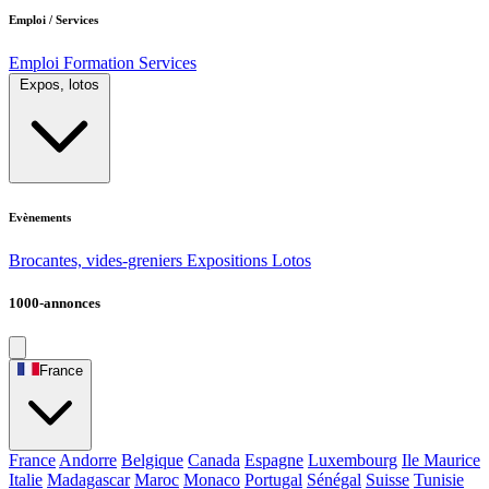
Emploi / Services
Emploi
Formation
Services
Expos, lotos
Evènements
Brocantes, vides-greniers
Expositions
Lotos
1000-annonces
France
France
Andorre
Belgique
Canada
Espagne
Luxembourg
Ile Maurice
Italie
Madagascar
Maroc
Monaco
Portugal
Sénégal
Suisse
Tunisie