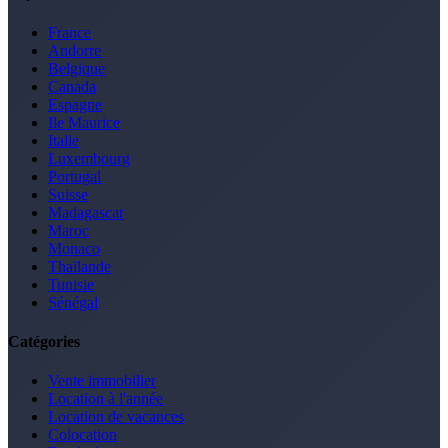
France
Andorre
Belgique
Canada
Espagne
Ile Maurice
Italie
Luxembourg
Portugal
Suisse
Madagascar
Maroc
Monaco
Thaïlande
Tunisie
Sénégal
Catégories
Vente immobilier
Location à l'année
Location de vacances
Colocation