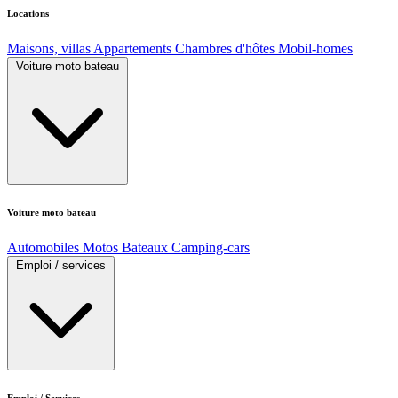
Locations
Maisons, villas
Appartements
Chambres d'hôtes
Mobil-homes
Voiture moto bateau
Voiture moto bateau
Automobiles
Motos
Bateaux
Camping-cars
Emploi / services
Emploi / Services