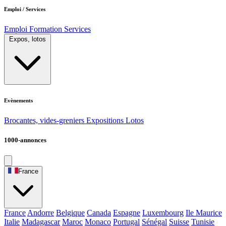
Emploi / Services
Emploi
Formation
Services
Expos, lotos
Evènements
Brocantes, vides-greniers
Expositions
Lotos
1000-annonces
France
France
Andorre
Belgique
Canada
Espagne
Luxembourg
Ile Maurice
Italie
Madagascar
Maroc
Monaco
Portugal
Sénégal
Suisse
Tunisie