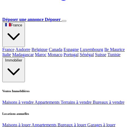
Déposer une annonce
Déposer
France
France
Andorre
Belgique
Canada
Espagne
Luxembourg
Ile Maurice
Italie
Madagascar
Maroc
Monaco
Portugal
Sénégal
Suisse
Tunisie
Immobilier
Ventes Immobilières
Maisons à vendre
Appartements
Terrains à vendre
Bureaux à vendre
Locations annuelles
Maisons à louer
Appartements
Bureaux à louer
Garages à louer