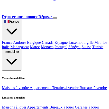
Déposer une annonce
Déposer
France
France
Andorre
Belgique
Canada
Espagne
Luxembourg
Ile Maurice
Italie
Madagascar
Maroc
Monaco
Portugal
Sénégal
Suisse
Tunisie
Immobilier
Ventes Immobilières
Maisons à vendre
Appartements
Terrains à vendre
Bureaux à vendre
Locations annuelles
Maisons à louer
Appartements
Bureaux à louer
Garages à louer