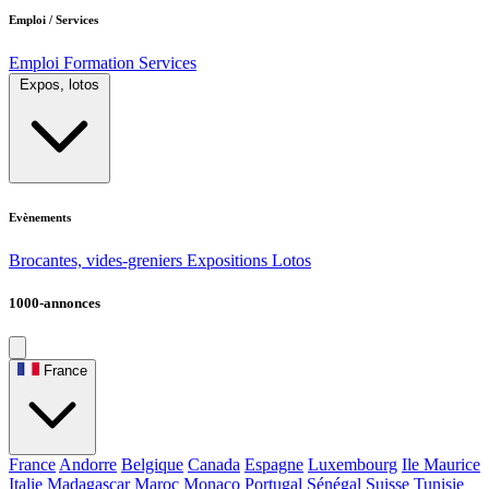
Emploi / Services
Emploi
Formation
Services
Expos, lotos
Evènements
Brocantes, vides-greniers
Expositions
Lotos
1000-annonces
France
France
Andorre
Belgique
Canada
Espagne
Luxembourg
Ile Maurice
Italie
Madagascar
Maroc
Monaco
Portugal
Sénégal
Suisse
Tunisie