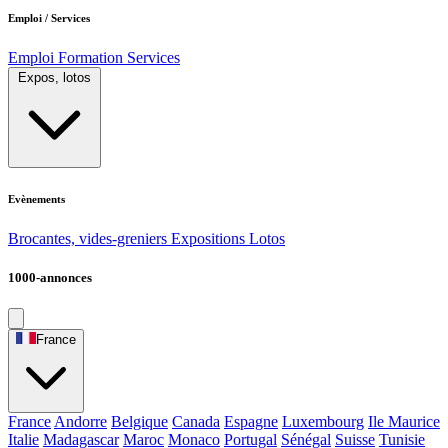
Emploi / Services
Emploi
Formation
Services
Expos, lotos
Evènements
Brocantes, vides-greniers
Expositions
Lotos
1000-annonces
France
France
Andorre
Belgique
Canada
Espagne
Luxembourg
Ile Maurice
Italie
Madagascar
Maroc
Monaco
Portugal
Sénégal
Suisse
Tunisie