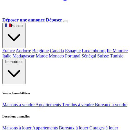
Déposer une annonce
Déposer
France
France
Andorre
Belgique
Canada
Espagne
Luxembourg
Ile Maurice
Italie
Madagascar
Maroc
Monaco
Portugal
Sénégal
Suisse
Tunisie
Immobilier
Ventes Immobilières
Maisons à vendre
Appartements
Terrains à vendre
Bureaux à vendre
Locations annuelles
Maisons à louer
Appartements
Bureaux à louer
Garages à louer