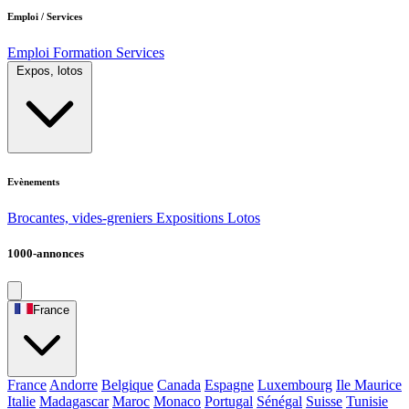
Emploi / Services
Emploi
Formation
Services
Expos, lotos
Evènements
Brocantes, vides-greniers
Expositions
Lotos
1000-annonces
France
France
Andorre
Belgique
Canada
Espagne
Luxembourg
Ile Maurice
Italie
Madagascar
Maroc
Monaco
Portugal
Sénégal
Suisse
Tunisie