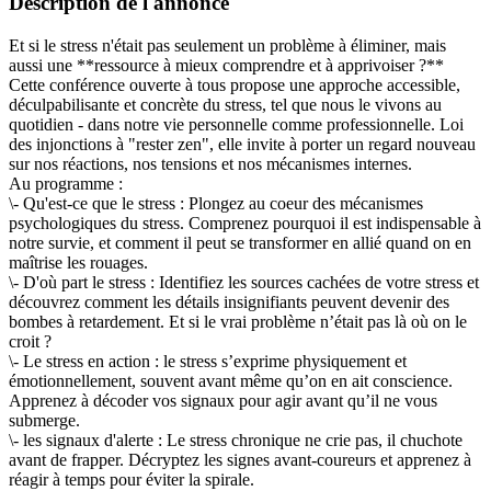
Description de l'annonce
Et si le stress n'était pas seulement un problème à éliminer, mais
aussi une **ressource à mieux comprendre et à apprivoiser ?**
Cette conférence ouverte à tous propose une approche accessible,
déculpabilisante et concrète du stress, tel que nous le vivons au
quotidien - dans notre vie personnelle comme professionnelle. Loi
des injonctions à "rester zen", elle invite à porter un regard nouveau
sur nos réactions, nos tensions et nos mécanismes internes.
Au programme :
\- Qu'est-ce que le stress : Plongez au coeur des mécanismes
psychologiques du stress. Comprenez pourquoi il est indispensable à
notre survie, et comment il peut se transformer en allié quand on en
maîtrise les rouages.
\- D'où part le stress : Identifiez les sources cachées de votre stress et
découvrez comment les détails insignifiants peuvent devenir des
bombes à retardement. Et si le vrai problème n’était pas là où on le
croit ?
\- Le stress en action : le stress s’exprime physiquement et
émotionnellement, souvent avant même qu’on en ait conscience.
Apprenez à décoder vos signaux pour agir avant qu’il ne vous
submerge.
\- les signaux d'alerte : Le stress chronique ne crie pas, il chuchote
avant de frapper. Décryptez les signes avant-coureurs et apprenez à
réagir à temps pour éviter la spirale.