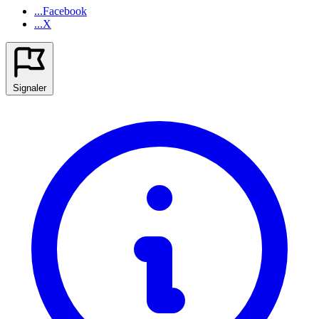
...Facebook
...X
Signaler