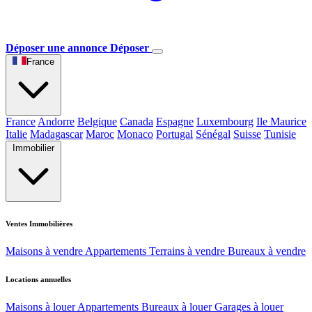
Déposer une annonce
Déposer
France
France
Andorre
Belgique
Canada
Espagne
Luxembourg
Ile Maurice
Italie
Madagascar
Maroc
Monaco
Portugal
Sénégal
Suisse
Tunisie
Immobilier
Ventes Immobilières
Maisons à vendre
Appartements
Terrains à vendre
Bureaux à vendre
Locations annuelles
Maisons à louer
Appartements
Bureaux à louer
Garages à louer