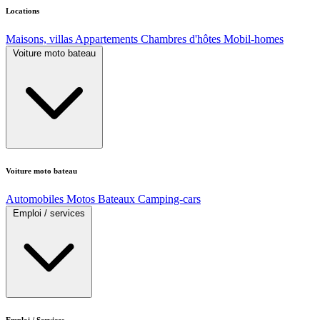
Locations
Maisons, villas
Appartements
Chambres d'hôtes
Mobil-homes
Voiture moto bateau
Voiture moto bateau
Automobiles
Motos
Bateaux
Camping-cars
Emploi / services
Emploi / Services