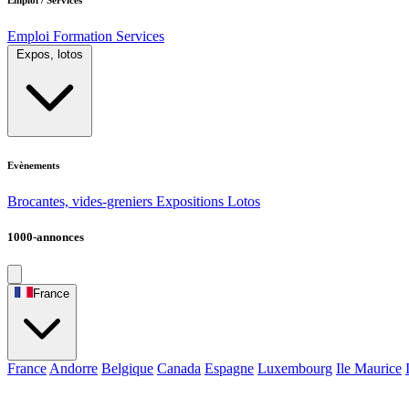
Emploi
Formation
Services
Expos, lotos
Evènements
Brocantes, vides-greniers
Expositions
Lotos
1000-annonces
France
France
Andorre
Belgique
Canada
Espagne
Luxembourg
Ile Maurice