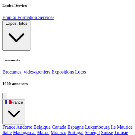
Emploi / Services
Emploi
Formation
Services
Expos, lotos
Evènements
Brocantes, vides-greniers
Expositions
Lotos
1000-annonces
France
France
Andorre
Belgique
Canada
Espagne
Luxembourg
Ile Maurice
Italie
Madagascar
Maroc
Monaco
Portugal
Sénégal
Suisse
Tunisie