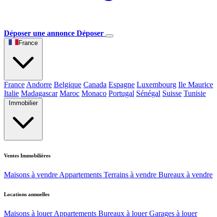
Déposer une annonce
Déposer
France
France
Andorre
Belgique
Canada
Espagne
Luxembourg
Ile Maurice
Italie
Madagascar
Maroc
Monaco
Portugal
Sénégal
Suisse
Tunisie
Immobilier
Ventes Immobilières
Maisons à vendre
Appartements
Terrains à vendre
Bureaux à vendre
Locations annuelles
Maisons à louer
Appartements
Bureaux à louer
Garages à louer