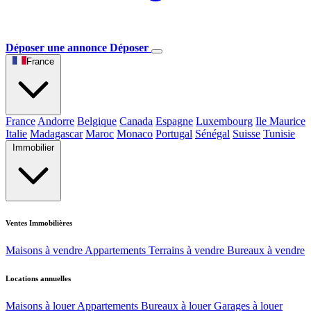
Déposer une annonce
Déposer
France
France
Andorre
Belgique
Canada
Espagne
Luxembourg
Ile Maurice
Italie
Madagascar
Maroc
Monaco
Portugal
Sénégal
Suisse
Tunisie
Immobilier
Ventes Immobilières
Maisons à vendre
Appartements
Terrains à vendre
Bureaux à vendre
Locations annuelles
Maisons à louer
Appartements
Bureaux à louer
Garages à louer