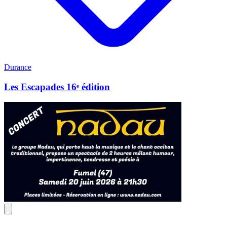
Durance
Les Escapades 16ᵉ édition