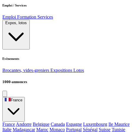
Emploi / Services
Emploi
Formation
Services
Expos, lotos
Evènements
Brocantes, vides-greniers
Expositions
Lotos
1000-annonces
France
France
Andorre
Belgique
Canada
Espagne
Luxembourg
Ile Maurice
Italie
Madagascar
Maroc
Monaco
Portugal
Sénégal
Suisse
Tunisie