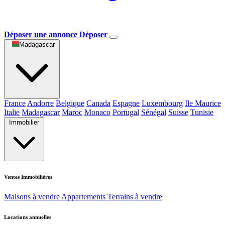
Déposer une annonce
Déposer
Madagascar
France
Andorre
Belgique
Canada
Espagne
Luxembourg
Ile Maurice
Italie
Madagascar
Maroc
Monaco
Portugal
Sénégal
Suisse
Tunisie
Immobilier
Ventes Immobilières
Maisons à vendre
Appartements
Terrains à vendre
Locations annuelles