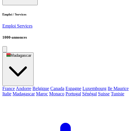
Emploi / Services
Emploi
Services
1000-annonces
Madagascar
France
Andorre
Belgique
Canada
Espagne
Luxembourg
Ile Maurice
Italie
Madagascar
Maroc
Monaco
Portugal
Sénégal
Suisse
Tunisie