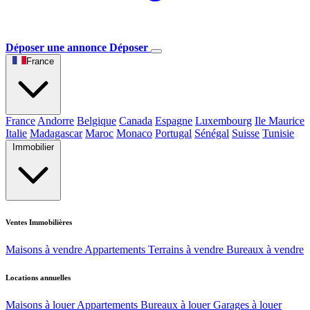
Déposer une annonce
Déposer
France
France
Andorre
Belgique
Canada
Espagne
Luxembourg
Ile Maurice
Italie
Madagascar
Maroc
Monaco
Portugal
Sénégal
Suisse
Tunisie
Immobilier
Ventes Immobilières
Maisons à vendre
Appartements
Terrains à vendre
Bureaux à vendre
Locations annuelles
Maisons à louer
Appartements
Bureaux à louer
Garages à louer