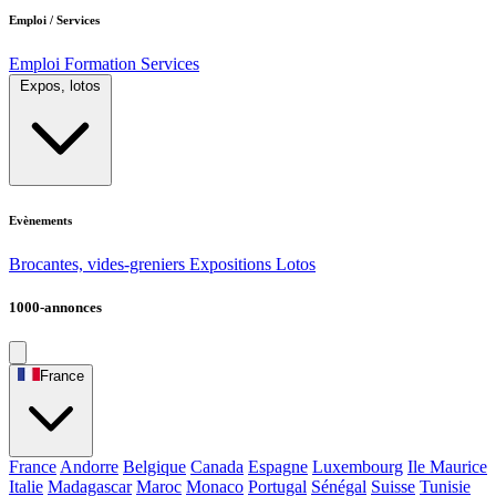
Emploi / Services
Emploi
Formation
Services
Expos, lotos
Evènements
Brocantes, vides-greniers
Expositions
Lotos
1000-annonces
France
France
Andorre
Belgique
Canada
Espagne
Luxembourg
Ile Maurice
Italie
Madagascar
Maroc
Monaco
Portugal
Sénégal
Suisse
Tunisie