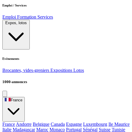
Emploi / Services
Emploi
Formation
Services
Expos, lotos
Evènements
Brocantes, vides-greniers
Expositions
Lotos
1000-annonces
France
France
Andorre
Belgique
Canada
Espagne
Luxembourg
Ile Maurice
Italie
Madagascar
Maroc
Monaco
Portugal
Sénégal
Suisse
Tunisie