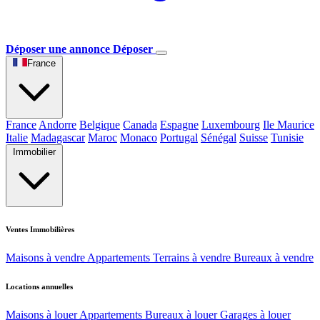
Déposer une annonce
Déposer
France
France
Andorre
Belgique
Canada
Espagne
Luxembourg
Ile Maurice
Italie
Madagascar
Maroc
Monaco
Portugal
Sénégal
Suisse
Tunisie
Immobilier
Ventes Immobilières
Maisons à vendre
Appartements
Terrains à vendre
Bureaux à vendre
Locations annuelles
Maisons à louer
Appartements
Bureaux à louer
Garages à louer