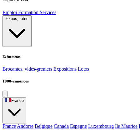
Emploi
Formation
Services
Expos, lotos
Evènements
Brocantes, vides-greniers
Expositions
Lotos
1000-annonces
France
France
Andorre
Belgique
Canada
Espagne
Luxembourg
Ile Maurice