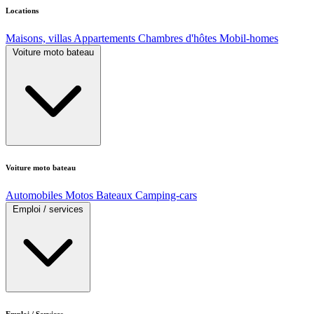
Locations
Maisons, villas
Appartements
Chambres d'hôtes
Mobil-homes
Voiture moto bateau
Voiture moto bateau
Automobiles
Motos
Bateaux
Camping-cars
Emploi / services
Emploi / Services