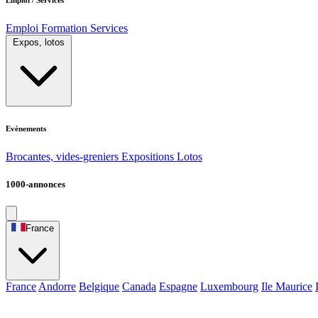
Emploi
Formation
Services
Expos, lotos
Evènements
Brocantes, vides-greniers
Expositions
Lotos
1000-annonces
France
France
Andorre
Belgique
Canada
Espagne
Luxembourg
Ile Maurice