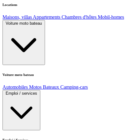
Locations
Maisons, villas
Appartements
Chambres d'hôtes
Mobil-homes
Voiture moto bateau
Voiture moto bateau
Automobiles
Motos
Bateaux
Camping-cars
Emploi / services
Emploi / Services