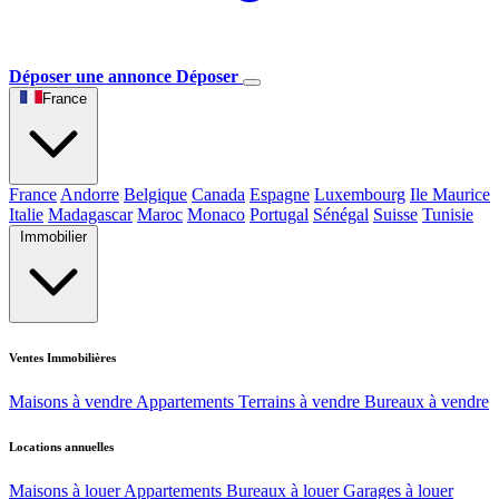
Déposer une annonce
Déposer
France
France
Andorre
Belgique
Canada
Espagne
Luxembourg
Ile Maurice
Italie
Madagascar
Maroc
Monaco
Portugal
Sénégal
Suisse
Tunisie
Immobilier
Ventes Immobilières
Maisons à vendre
Appartements
Terrains à vendre
Bureaux à vendre
Locations annuelles
Maisons à louer
Appartements
Bureaux à louer
Garages à louer