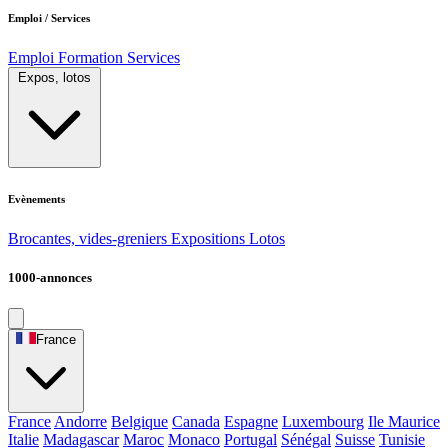
Emploi / Services
Emploi
Formation
Services
Expos, lotos
Evènements
Brocantes, vides-greniers
Expositions
Lotos
1000-annonces
France
France
Andorre
Belgique
Canada
Espagne
Luxembourg
Ile Maurice
Italie
Madagascar
Maroc
Monaco
Portugal
Sénégal
Suisse
Tunisie