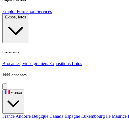
Emploi
Formation
Services
Expos, lotos
Evènements
Brocantes, vides-greniers
Expositions
Lotos
1000-annonces
France
France
Andorre
Belgique
Canada
Espagne
Luxembourg
Ile Maurice