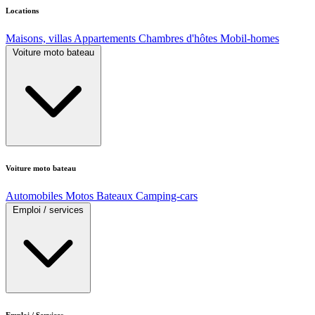
Locations
Maisons, villas
Appartements
Chambres d'hôtes
Mobil-homes
Voiture moto bateau
Voiture moto bateau
Automobiles
Motos
Bateaux
Camping-cars
Emploi / services
Emploi / Services