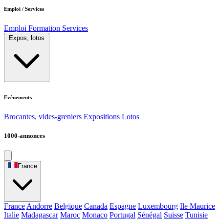
Emploi / Services
Emploi
Formation
Services
Expos, lotos
Evènements
Brocantes, vides-greniers
Expositions
Lotos
1000-annonces
France
France
Andorre
Belgique
Canada
Espagne
Luxembourg
Ile Maurice
Italie
Madagascar
Maroc
Monaco
Portugal
Sénégal
Suisse
Tunisie