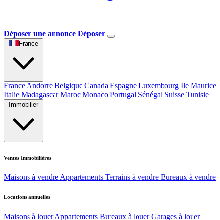
Déposer une annonce
Déposer
France
France
Andorre
Belgique
Canada
Espagne
Luxembourg
Ile Maurice
Italie
Madagascar
Maroc
Monaco
Portugal
Sénégal
Suisse
Tunisie
Immobilier
Ventes Immobilières
Maisons à vendre
Appartements
Terrains à vendre
Bureaux à vendre
Locations annuelles
Maisons à louer
Appartements
Bureaux à louer
Garages à louer