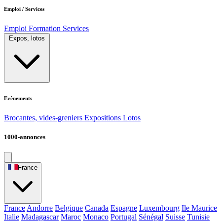
Emploi / Services
Emploi
Formation
Services
Expos, lotos
Evènements
Brocantes, vides-greniers
Expositions
Lotos
1000-annonces
France
France
Andorre
Belgique
Canada
Espagne
Luxembourg
Ile Maurice
Italie
Madagascar
Maroc
Monaco
Portugal
Sénégal
Suisse
Tunisie