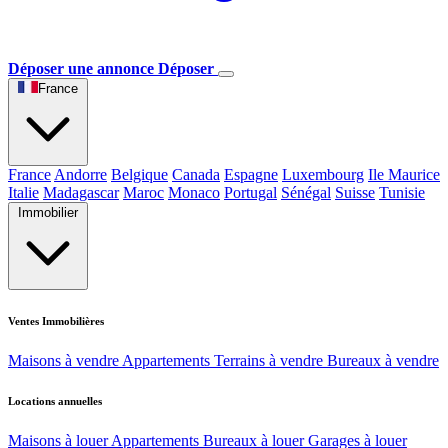
Déposer une annonce
Déposer
France
France
Andorre
Belgique
Canada
Espagne
Luxembourg
Ile Maurice
Italie
Madagascar
Maroc
Monaco
Portugal
Sénégal
Suisse
Tunisie
Immobilier
Ventes Immobilières
Maisons à vendre
Appartements
Terrains à vendre
Bureaux à vendre
Locations annuelles
Maisons à louer
Appartements
Bureaux à louer
Garages à louer