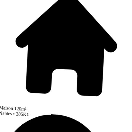
Maison 120m²
Nantes • 285K€