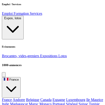
Emploi / Services
Emploi
Formation
Services
Expos, lotos
Evènements
Brocantes, vides-greniers
Expositions
Lotos
1000-annonces
France
France
Andorre
Belgique
Canada
Espagne
Luxembourg
Ile Maurice
Italie
Madagascar
Maroc
Monaco
Portugal
Sénégal
Suisse
Tunisie