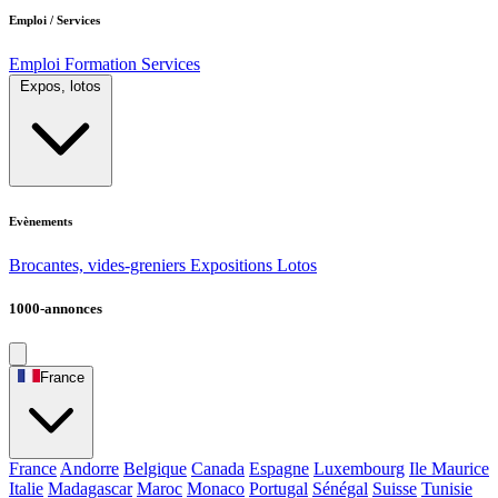
Emploi / Services
Emploi
Formation
Services
Expos, lotos
Evènements
Brocantes, vides-greniers
Expositions
Lotos
1000-annonces
France
France
Andorre
Belgique
Canada
Espagne
Luxembourg
Ile Maurice
Italie
Madagascar
Maroc
Monaco
Portugal
Sénégal
Suisse
Tunisie