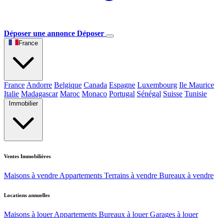
Déposer une annonce
Déposer
France
France
Andorre
Belgique
Canada
Espagne
Luxembourg
Ile Maurice
Italie
Madagascar
Maroc
Monaco
Portugal
Sénégal
Suisse
Tunisie
Immobilier
Ventes Immobilières
Maisons à vendre
Appartements
Terrains à vendre
Bureaux à vendre
Locations annuelles
Maisons à louer
Appartements
Bureaux à louer
Garages à louer