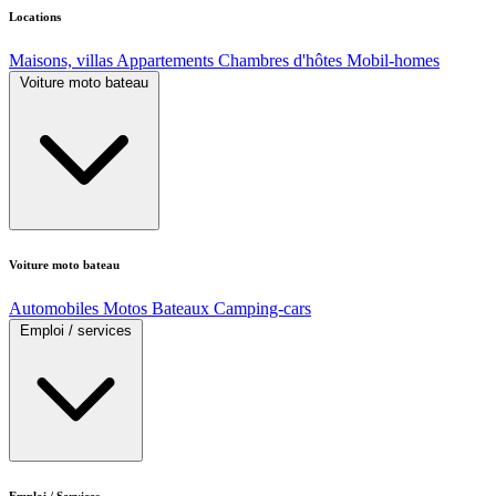
Locations
Maisons, villas
Appartements
Chambres d'hôtes
Mobil-homes
Voiture moto bateau
Voiture moto bateau
Automobiles
Motos
Bateaux
Camping-cars
Emploi / services
Emploi / Services