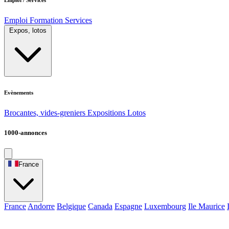
Emploi
Formation
Services
Expos, lotos
Evènements
Brocantes, vides-greniers
Expositions
Lotos
1000-annonces
France
France
Andorre
Belgique
Canada
Espagne
Luxembourg
Ile Maurice