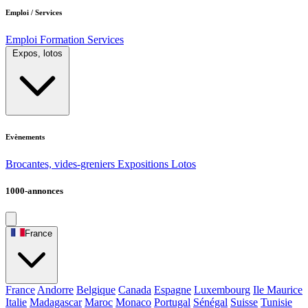
Emploi / Services
Emploi
Formation
Services
Expos, lotos
Evènements
Brocantes, vides-greniers
Expositions
Lotos
1000-annonces
France
France
Andorre
Belgique
Canada
Espagne
Luxembourg
Ile Maurice
Italie
Madagascar
Maroc
Monaco
Portugal
Sénégal
Suisse
Tunisie