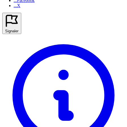
...Facebook
...X
Signaler