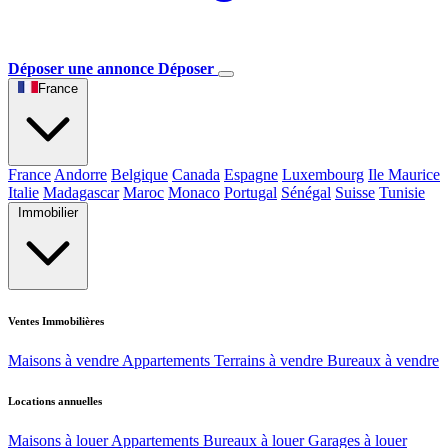
Déposer une annonce
Déposer
France
France
Andorre
Belgique
Canada
Espagne
Luxembourg
Ile Maurice
Italie
Madagascar
Maroc
Monaco
Portugal
Sénégal
Suisse
Tunisie
Immobilier
Ventes Immobilières
Maisons à vendre
Appartements
Terrains à vendre
Bureaux à vendre
Locations annuelles
Maisons à louer
Appartements
Bureaux à louer
Garages à louer