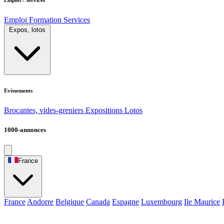
Emploi
Formation
Services
Expos, lotos
Evènements
Brocantes, vides-greniers
Expositions
Lotos
1000-annonces
France
France
Andorre
Belgique
Canada
Espagne
Luxembourg
Ile Maurice