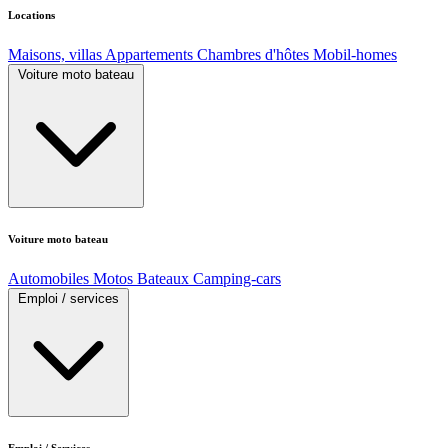
Locations
Maisons, villas
Appartements
Chambres d'hôtes
Mobil-homes
Voiture moto bateau
Voiture moto bateau
Automobiles
Motos
Bateaux
Camping-cars
Emploi / services
Emploi / Services