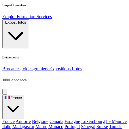
Emploi / Services
Emploi
Formation
Services
Expos, lotos
Evènements
Brocantes, vides-greniers
Expositions
Lotos
1000-annonces
France
France
Andorre
Belgique
Canada
Espagne
Luxembourg
Ile Maurice
Italie
Madagascar
Maroc
Monaco
Portugal
Sénégal
Suisse
Tunisie