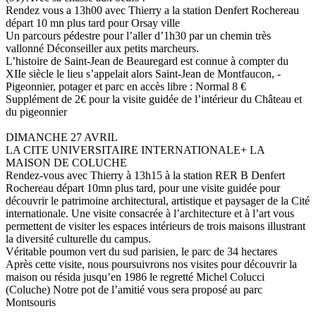
Rendez vous a 13h00 avec Thierry a la station Denfert Rochereau
départ 10 mn plus tard pour Orsay ville
Un parcours pédestre pour l’aller d’1h30 par un chemin très
vallonné Déconseiller aux petits marcheurs.
L’histoire de Saint-Jean de Beauregard est connue à compter du
XIIe siècle le lieu s’appelait alors Saint-Jean de Montfaucon, -
Pigeonnier, potager et parc en accès libre : Normal 8 €
Supplément de 2€ pour la visite guidée de l’intérieur du Château et
du pigeonnier
DIMANCHE 27 AVRIL
LA CITE UNIVERSITAIRE INTERNATIONALE+ LA
MAISON DE COLUCHE
Rendez-vous avec Thierry à 13h15 à la station RER B Denfert
Rochereau départ 10mn plus tard, pour une visite guidée pour
découvrir le patrimoine architectural, artistique et paysager de la Cité
internationale. Une visite consacrée à l’architecture et à l’art vous
permettent de visiter les espaces intérieurs de trois maisons illustrant
la diversité culturelle du campus.
Véritable poumon vert du sud parisien, le parc de 34 hectares
Après cette visite, nous poursuivrons nos visites pour découvrir la
maison ou résida jusqu’en 1986 le regretté Michel Colucci
(Coluche) Notre pot de l’amitié vous sera proposé au parc
Montsouris