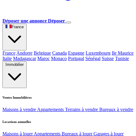
Déposer une annonce
Déposer
France
France
Andorre
Belgique
Canada
Espagne
Luxembourg
Ile Maurice
Italie
Madagascar
Maroc
Monaco
Portugal
Sénégal
Suisse
Tunisie
Immobilier
Ventes Immobilières
Maisons à vendre
Appartements
Terrains à vendre
Bureaux à vendre
Locations annuelles
Maisons à louer
Appartements
Bureaux à louer
Garages à louer