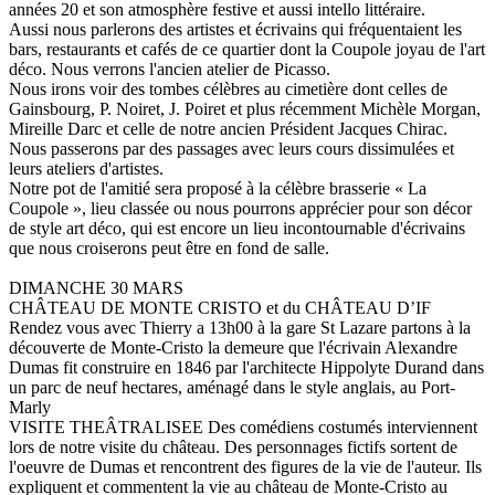
années 20 et son atmosphère festive et aussi intello littéraire.
Aussi nous parlerons des artistes et écrivains qui fréquentaient les
bars, restaurants et cafés de ce quartier dont la Coupole joyau de l'art
déco. Nous verrons l'ancien atelier de Picasso.
Nous irons voir des tombes célèbres au cimetière dont celles de
Gainsbourg, P. Noiret, J. Poiret et plus récemment Michèle Morgan,
Mireille Darc et celle de notre ancien Président Jacques Chirac.
Nous passerons par des passages avec leurs cours dissimulées et
leurs ateliers d'artistes.
Notre pot de l'amitié sera proposé à la célèbre brasserie « La
Coupole », lieu classée ou nous pourrons apprécier pour son décor
de style art déco, qui est encore un lieu incontournable d'écrivains
que nous croiserons peut être en fond de salle.
DIMANCHE 30 MARS
CHÂTEAU DE MONTE CRISTO et du CHÂTEAU D’IF
Rendez vous avec Thierry a 13h00 à la gare St Lazare partons à la
découverte de Monte-Cristo la demeure que l'écrivain Alexandre
Dumas fit construire en 1846 par l'architecte Hippolyte Durand dans
un parc de neuf hectares, aménagé dans le style anglais, au Port-
Marly
VISITE THEÂTRALISEE Des comédiens costumés interviennent
lors de notre visite du château. Des personnages fictifs sortent de
l'oeuvre de Dumas et rencontrent des figures de la vie de l'auteur. Ils
expliquent et commentent la vie au château de Monte-Cristo au