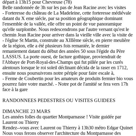
départ à 13h15 pour Chevreuse (78)
Belle randonnée de 3h sur les pas de Jean Racine avec les visites
- Forteresse du château de La Madeleine, cette forteresse médiévale
datant du X eme siécle, par sa position géographique dominant
l'ensemble de la vallée, elle offre un point de vue panoramique
qu'elle surplombe. Nous redescendrons par l'autre versant qu'est le
chemin Jean Racine pour arriver dans la vieille ville avec la visite de
- l'église St Martin, construite au XIIIème siècle, en pierre meulière
de la région, elle a été plusieurs fois remaniée, le dernier
remaniement datant du début des années 50 sous l'égide du Père
LASSUS. La porte ouest, de facture gothique, proviendrait de
l'Abbaye de Port-Royal-des-Champs qui fut pillée par les curés
alentours lorsque le roi soleil déclinant décida de la raser en 1712,
ensuite nous poursuivrons notre périple pour faire escale à,
- Ferme de Coubertin pour les amateurs de produits fermier bio vous
pourrez faire votre marché. - Notre pot de l'amitié se fera vers 17h
face à la gare
RANDONNEES PEDESTRES OU VISITES GUIDEES
DIMANCHE 23 MARS
Les années folles du quartier Montparnasse ! Visite guidée par
Laurent ou Thierry
Rendez--vous avec Laurent ou Thierry à 13h30 métro Edgar Quinet
Nous vous ferons observer l'architecture du Montparnasse des