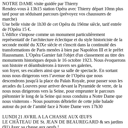
NOTRE DAME visite guidée par Thierry
Rendez-vous à 13h15 station Opéra avec Thierry départ 10mn plus
tard pour un séduisant parcours (prévoyez vos chaussures de
marche)
Une belle visite de 1h30 de cet Opéra du 19éme siècle, tarif entrée
de l'Opéra 15 €.
L'édifice s'impose comme un monument particulièrement
représentatif de l'architecture éclectique et du style historiciste de la
seconde moitié du XIXe siècle et s'inscrit dans la continuité des
transformations de Paris menées à bien par Napoléon III et le préfet
Haussmann. L'Opéra Garnier fait l'objet d'un classement au titre des
monuments historiques depuis le 16 octobre 1923. Nous évoquerons
son histoire et déambulerons à travers ses galeries,
son foyer, ses escaliers ainsi que sa salle de spectacle. En sortant
nous nous dirigerons vers l’avenue de l’Opéra que nous
descendrons jusqu'à la place du Palais Royale, pour passer sous les
arcades du Louvres pour arriver devant la Pyramide de verre, de la
nous nous dirigerons vers la Seine, pour emprunter le parcours
piétonnier le long de la Seine qui nous conduira a Notre Dame que
nous visiterons - Nous pourrons débriefer de cette jolie balade
autour du pot de l’amitié face à Notre Dame vers 17h30
LUNDI 21 AVRIL A LA CHASSE AUX ŒUFS
LE CHÂTEAU DE St. JEAN DE BEAUREGARD & ses jardins
(91) Avec sa chasse aux oeufs !