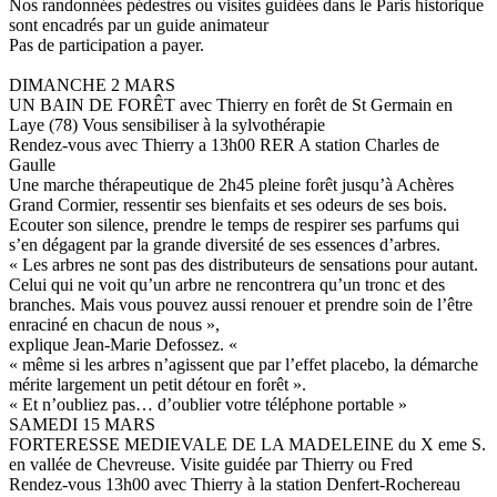
Nos randonnées pédestres ou visites guidées dans le Paris historique
sont encadrés par un guide animateur
Pas de participation a payer.
DIMANCHE 2 MARS
UN BAIN DE FORÊT avec Thierry en forêt de St Germain en
Laye (78) Vous sensibiliser à la sylvothérapie
Rendez-vous avec Thierry a 13h00 RER A station Charles de
Gaulle
Une marche thérapeutique de 2h45 pleine forêt jusqu’à Achères
Grand Cormier, ressentir ses bienfaits et ses odeurs de ses bois.
Ecouter son silence, prendre le temps de respirer ses parfums qui
s’en dégagent par la grande diversité de ses essences d’arbres.
« Les arbres ne sont pas des distributeurs de sensations pour autant.
Celui qui ne voit qu’un arbre ne rencontrera qu’un tronc et des
branches. Mais vous pouvez aussi renouer et prendre soin de l’être
enraciné en chacun de nous »,
explique Jean-Marie Defossez. «
« même si les arbres n’agissent que par l’effet placebo, la démarche
mérite largement un petit détour en forêt ».
« Et n’oubliez pas… d’oublier votre téléphone portable »
SAMEDI 15 MARS
FORTERESSE MEDIEVALE DE LA MADELEINE du X eme S.
en vallée de Chevreuse. Visite guidée par Thierry ou Fred
Rendez-vous 13h00 avec Thierry à la station Denfert-Rochereau