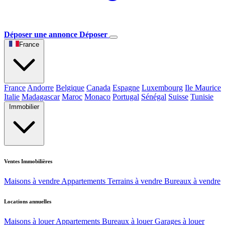
Déposer une annonce
Déposer
France
France
Andorre
Belgique
Canada
Espagne
Luxembourg
Ile Maurice
Italie
Madagascar
Maroc
Monaco
Portugal
Sénégal
Suisse
Tunisie
Immobilier
Ventes Immobilières
Maisons à vendre
Appartements
Terrains à vendre
Bureaux à vendre
Locations annuelles
Maisons à louer
Appartements
Bureaux à louer
Garages à louer