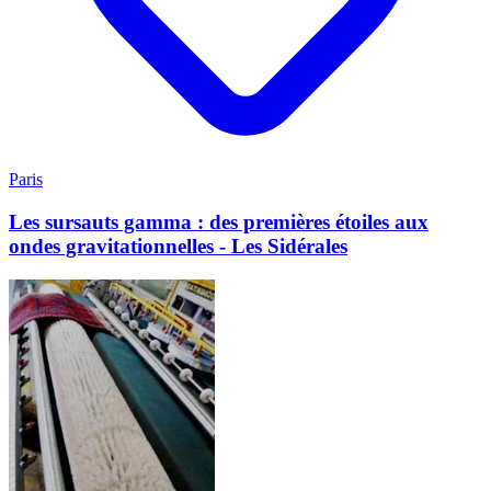
Paris
Les sursauts gamma : des premières étoiles aux
ondes gravitationnelles - Les Sidérales