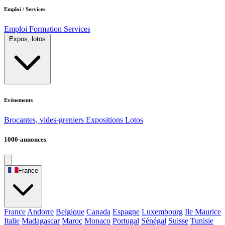
Emploi / Services
Emploi
Formation
Services
Expos, lotos
Evènements
Brocantes, vides-greniers
Expositions
Lotos
1000-annonces
France
France
Andorre
Belgique
Canada
Espagne
Luxembourg
Ile Maurice
Italie
Madagascar
Maroc
Monaco
Portugal
Sénégal
Suisse
Tunisie