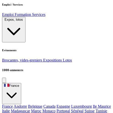
Emploi / Services
Emploi
Formation
Services
Expos, lotos
Evènements
Brocantes, vides-greniers
Expositions
Lotos
1000-annonces
France
France
Andorre
Belgique
Canada
Espagne
Luxembourg
Ile Maurice
Italie
Madagascar
Maroc
Monaco
Portugal
Sénégal
Suisse
Tunisie